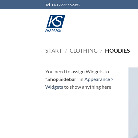
Zum
Tel. +43 2272 / 62352
Inhalt
springen
START
/
CLOTHING
/
HOODIES
You need to assign Widgets to
"Shop Sidebar"
in
Appearance >
Widgets
to show anything here