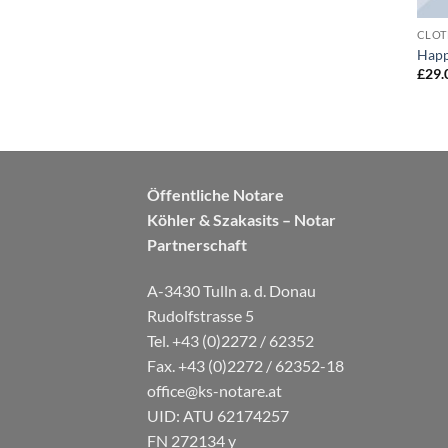
CLOT
Happ
£
29.
Öffentliche Notare
Köhler & Szakasits – Notar
Partnerschaft
A-3430 Tulln a. d. Donau
Rudolfstrasse 5
Tel. +43 (0)2272 / 62352
Fax. +43 (0)2272 / 62352-18
office@ks-notare.at
UID: ATU 62174257
FN 272134 y