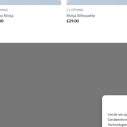
HING
CLOTHING
y Ninja
Ninja Silhouette
00
£
29.00
Um dir ein o
Geräteinform
Technologien