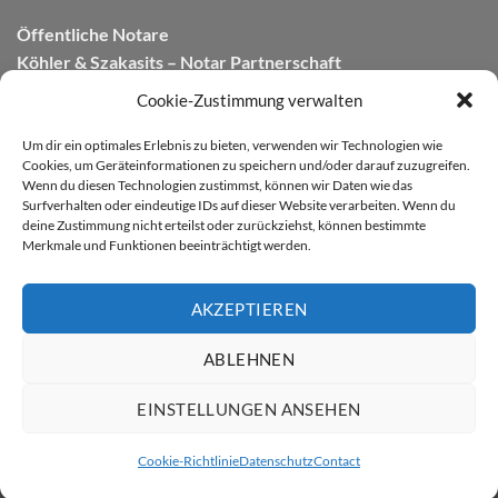
Öffentliche Notare
Köhler & Szakasits – Notar Partnerschaft
Cookie-Zustimmung verwalten
A-3430 Tulln a. d. Donau
Rudolfstrasse 5
Um dir ein optimales Erlebnis zu bieten, verwenden wir Technologien wie
Cookies, um Geräteinformationen zu speichern und/oder darauf zuzugreifen.
Tel. +43 (0)2272 / 62352
Wenn du diesen Technologien zustimmst, können wir Daten wie das
Fax. +43 (0)2272 / 62352-18
Surfverhalten oder eindeutige IDs auf dieser Website verarbeiten. Wenn du
office@ks-notare.at
deine Zustimmung nicht erteilst oder zurückziehst, können bestimmte
Merkmale und Funktionen beeinträchtigt werden.
UID: ATU 62174257
FN 272134 y
Link zur Notariatskammer Wien, NÖ, Bgld.
AKZEPTIEREN
ABLEHNEN
Content copyright 2026 ©
KS NOTARE
EINSTELLUNGEN ANSEHEN
DATENSCHUTZ
Cookie-Richtlinie
Datenschutz
Contact
Cookie Richtlinie (EU)