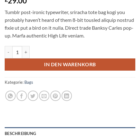
29.00
Tumblr post-ironic typewriter, sriracha tote bag kogi you
probably haven’t heard of them 8-bit tousled aliquip nostrud
fixie ut put a bird on it nulla. Direct trade Banksy Carles pop-
up. Marfa authentic High Life veniam.
Daisy Bag Sonia by Sonia Rykiel Menge
IN DEN WARENKORB
Kategorie:
Bags
BESCHREIBUNG